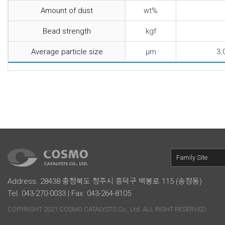
Amount of dust
wt%
Bead strength
kgf
Average particle size
μm
3.
Family Site
Address. 28438 충청북도 청주시 흥덕구 백봉로 115 (송정동)
Tel. 043-270-0033 | Fax. 043-264-8105
COPYRIGHT 2021 COSMO CATALYSTS Co., Ltd. ALL RIGHT RESERVED.