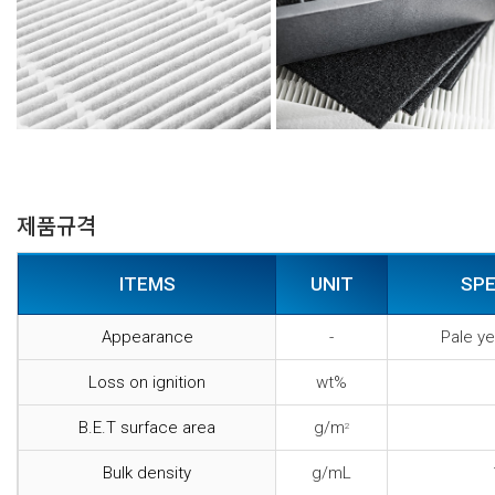
제품규격
ITEMS
UNIT
SPE
Appearance
-
Pale ye
Loss on ignition
wt%
B.E.T surface area
g/m
2
Bulk density
g/mL