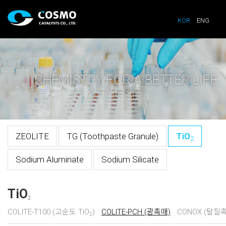
KOR
ENG
CHEMISTRY FOR A BETTER LIFE
ZEOLITE
TG (Toothpaste Granule)
TiO
2
Sodium Aluminate
Sodium Silicate
TiO
2
COLITE-T100 (고순도 TiO
)
COLITE-PCH (광촉매)
CONOX (탈질
2